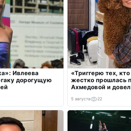
жа»: Ивлеева
«Триггерю тех, кто
егаку дорогущую
жестко прошлась п
лей
Ахмедовой и довел
5 августа
22