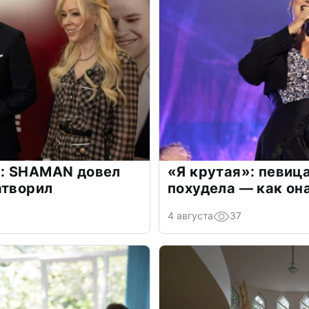
: SHAMAN довел
«Я крутая»: певиц
атворил
похудела — как он
4 августа
37