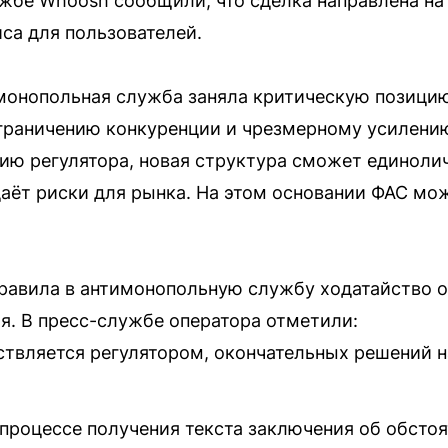
жбе Whoosh сообщили, что сделка направлена на
са для пользователей.
онопольная служба заняла критическую позицию.
ограничению конкуренции и чрезмерному усилени
ию регулятора, новая структура сможет единолич
даёт риски для рынка. На этом основании ФАС мо
равила в антимонопольную службу ходатайство 
я. В пресс-службе оператора отметили:
твляется регулятором, окончательных решений н
 процессе получения текста заключения об обсто