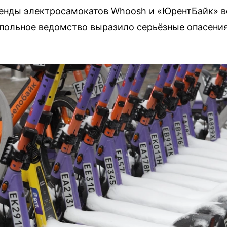
енды электросамокатов Whoosh и «ЮрентБайк» в
польное ведомство выразило серьёзные опасения