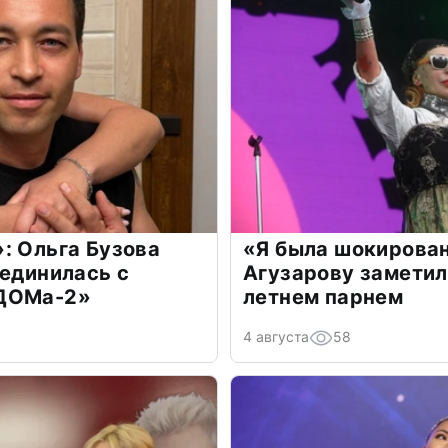
: Ольга Бузова
«Я была шокирова
оединилась с
Агузарову заметил
«ДОМа-2»
летнем парнем
4 августа
58