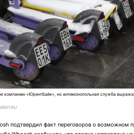
бе компанию «ЮрентБайк», но антимонопольная служба выражае
 MSK1.RU
osh подтвердил факт переговоров о возможном 