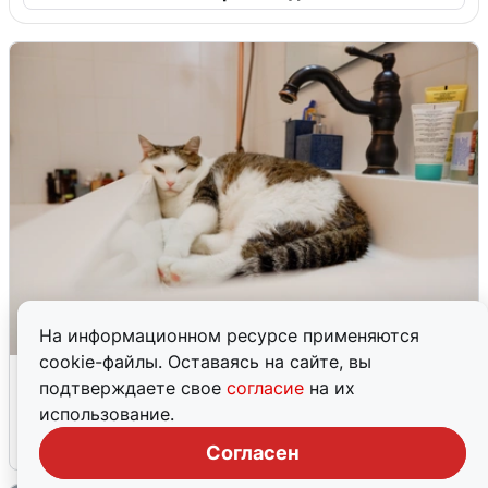
На информационном ресурсе применяются
cookie-файлы. Оставаясь на сайте, вы
Екатеринбуржцам объяснили, когда
подтверждаете свое
согласие
на их
вернут воду
использование.
8 августа
0
Согласен