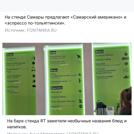
На стенде Самары предлагают «Самарский американо» и
«эспрессо по-тольяттински».
Источник: 
FONTANKA.RU
На баре стенда RT заметили необычные названия блюд и
напитков.
Источник: 
Анна Мотовилова / FONTANKA.RU