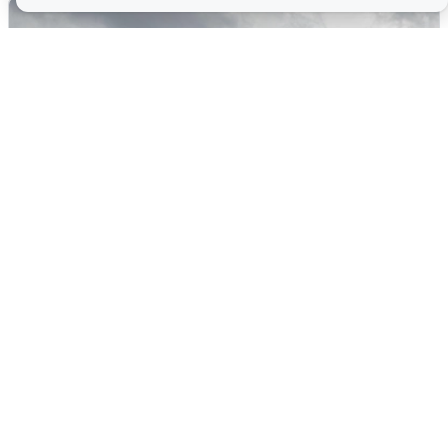
Ночная атака БПЛА на Самарскую
область: хронология
8 августа
0