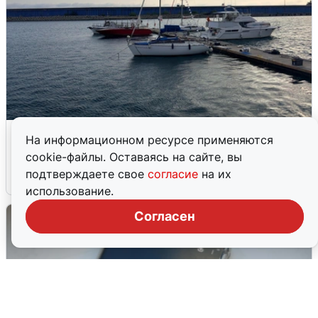
В Сочи сняли угрозу атаки БПЛА,
На информационном ресурсе применяются
аэропорт закрыт
cookie-файлы. Оставаясь на сайте, вы
подтверждаете свое
согласие
на их
6 августа
0
использование.
Согласен