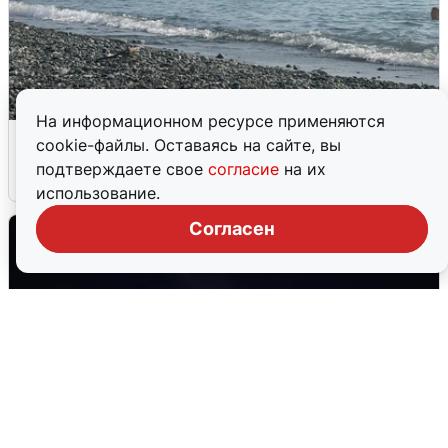
На информационном ресурсе применяются
Сирены в Сочи: новая угроза БПЛА
cookie-файлы. Оставаясь на сайте, вы
подтверждаете свое
согласие
на их
6 августа
0
использование.
Согласен