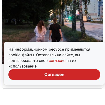
На информационном ресурсе применяются
cookie-файлы. Оставаясь на сайте, вы
подтверждаете свое
согласие
на их
использование.
Опубликована карта отключений
воды в Воронеже
Согласен
6 августа
0