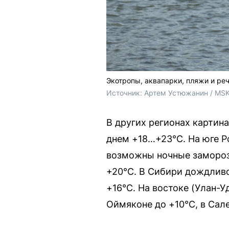
Экотропы, аквапарки, пляжи и ре
Источник: 
Артем Устюжанин / MSK
В других регионах картин
днем +18…+23°C. На юге Ро
возможны ночные заморозк
+20°C. В Сибири дождливо
+16°C. На востоке (Улан-Уд
Оймяконе до +10°C, в Сале