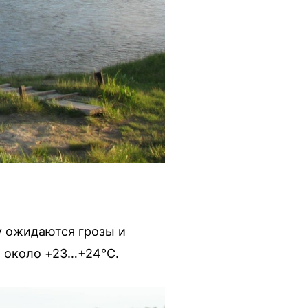
у ожидаются грозы и
а около +23…+24°C.