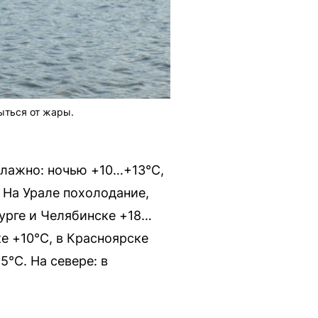
ыться от жары.
влажно: ночью +10…+13°C,
 На Урале похолодание,
урге и Челябинске +18…
е +10°C, в Красноярске
5°C. На севере: в