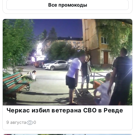
Все промокоды
Черкас избил ветерана СВО в Ревде
9 августа
0