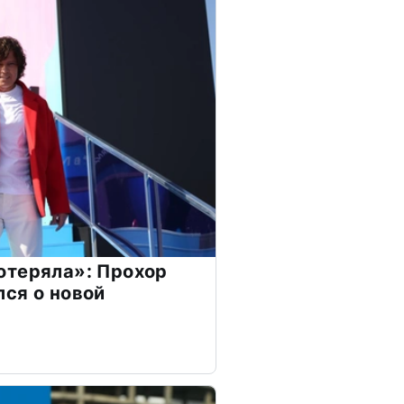
отеряла»: Прохор
ся о новой