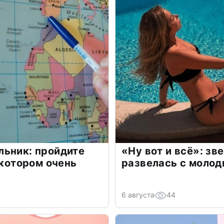
льник: пройдите
«Ну вот и всё»: з
 котором очень
развелась с моло
6 августа
44