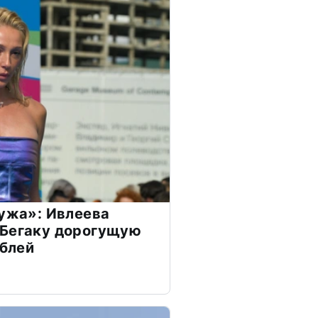
мужа»: Ивлеева
 Бегаку дорогущую
ублей