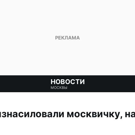
НОВОСТИ
МОСКВЫ
изнасиловали москвичку, н