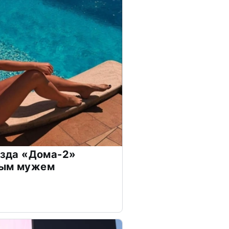
везда «Дома-2»
дым мужем