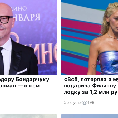
едору Бондарчуку
«Всё, потеряла я 
роман — с кем
подарила Филиппу
лодку за 1,2 млн р
5 августа
199