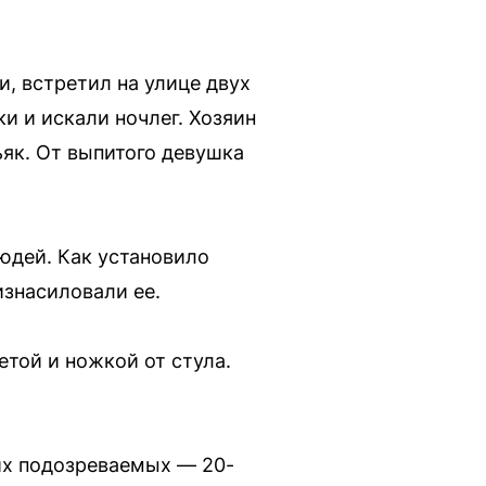
, встретил на улице двух
и и искали ночлег. Хозяин
ьяк. От выпитого девушка
юдей. Как установило
изнасиловали ее.
етой и ножкой от стула.
оих подозреваемых — 20-