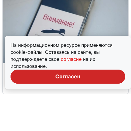
На информационном ресурсе применяются
cookie-файлы. Оставаясь на сайте, вы
подтверждаете свое
согласие
на их
использование.
Ракетная опасность в Свердловской
области: что известно
Согласен
6 августа
0