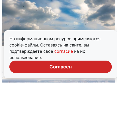
На информационном ресурсе применяются
cookie-файлы. Оставаясь на сайте, вы
МЧС ответило на сообщения о
подтверждаете свое
согласие
на их
грохоте в Москве
использование.
Согласен
7 августа
0