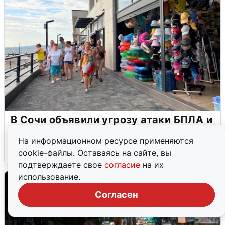
В Сочи объявили угрозу атаки БПЛА и
закрыли пляжи
На информационном ресурсе применяются
6 августа
0
cookie-файлы. Оставаясь на сайте, вы
подтверждаете свое
согласие
на их
использование.
Согласен