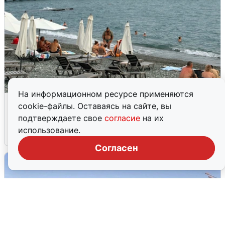
На информационном ресурсе применяются
Жители и туристы Сочи рассказали
cookie-файлы. Оставаясь на сайте, вы
об атаке БПЛА 5 августа
подтверждаете свое
согласие
на их
использование.
5 августа
0
Согласен