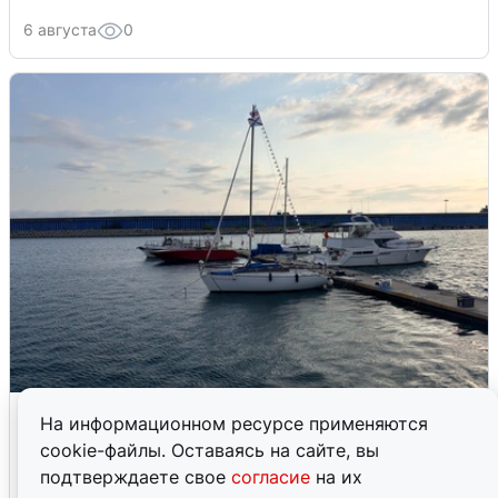
6 августа
0
В Сочи сняли угрозу атаки БПЛА,
На информационном ресурсе применяются
аэропорт закрыт
cookie-файлы. Оставаясь на сайте, вы
подтверждаете свое
согласие
на их
6 августа
0