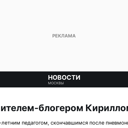
НОВОСТИ
МОСКВЫ
чителем-блогером Кирилло
летним педагогом, скончавшимся после пневмони