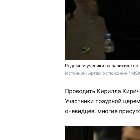
Родные и ученики на панихиде по 
Источник: 
Артем Устюжанин / MSK
Проводить Кирилла Кириче
Участники траурной цере
очевидцев, многие присут