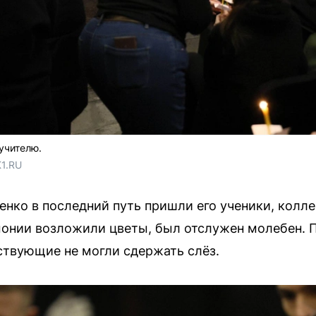
учителю.
1.RU
нко в последний путь пришли его ученики, колле
монии возложили цветы, был отслужен молебен. 
ствующие не могли сдержать слёз.