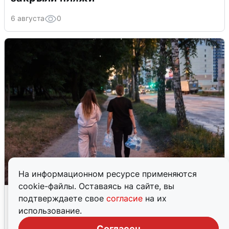
6 августа
0
На информационном ресурсе применяются
cookie-файлы. Оставаясь на сайте, вы
Опубликована карта отключений
подтверждаете свое
согласие
на их
воды в Воронеже
использование.
6 августа
0
Согласен