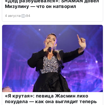
«Дед разбушевался»: SHAMAN довел
Мизулину — что он натворил
4 августа
94
«Я крутая»: певица Жасмин лихо
похудела — как она выглядит теперь