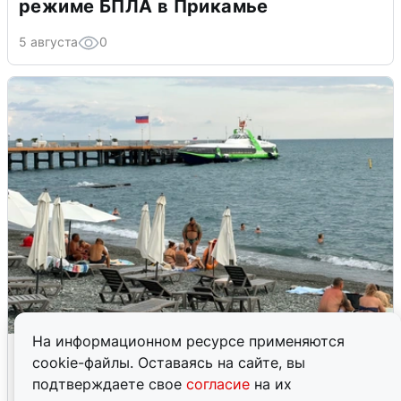
режиме БПЛА в Прикамье
5 августа
0
На информационном ресурсе применяются
Жители и туристы Сочи рассказали
cookie-файлы. Оставаясь на сайте, вы
об атаке БПЛА 5 августа
подтверждаете свое
согласие
на их