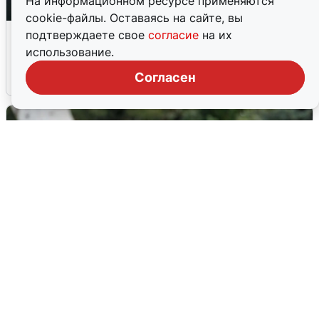
На информационном ресурсе применяются
cookie-файлы. Оставаясь на сайте, вы
Ночная атака БПЛА на Ярославль:
подтверждаете свое
согласие
на их
попадания и последствия
использование.
Согласен
6 августа
0