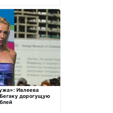
мужа»: Ивлеева
 Бегаку дорогущую
ублей