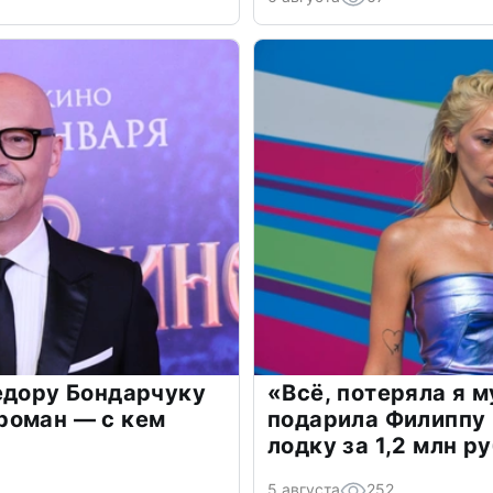
едору Бондарчуку
«Всё, потеряла я 
роман — с кем
подарила Филиппу
лодку за 1,2 млн р
5 августа
252