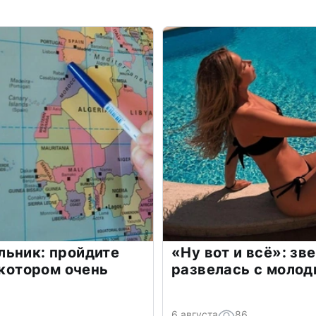
льник: пройдите
«Ну вот и всё»: з
 котором очень
развелась с моло
6 августа
86