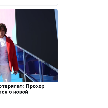
отеряла»: Прохор
ся о новой