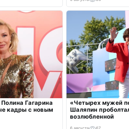
 Полина Гагарина
«Четырех мужей п
ые кадры с новым
Шаляпин проболтал
возлюбленной
6 августа
67