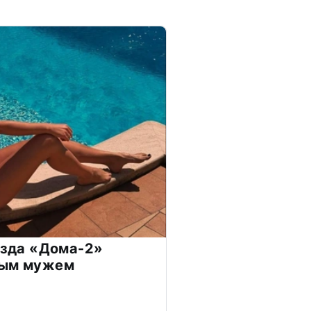
везда «Дома-2»
дым мужем