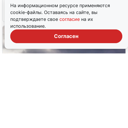
области прибывает
На информационном ресурсе применяются
cookie-файлы. Оставаясь на сайте, вы
4 августа
0
подтверждаете свое
согласие
на их
использование.
Согласен
Над ХМАО впервые сбили
беспилотники