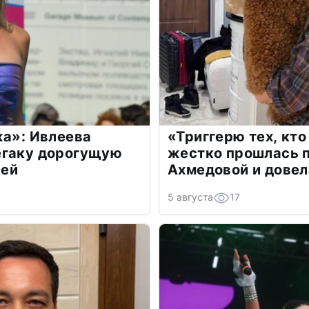
жа»: Ивлеева
«Триггерю тех, кто
егаку дорогущую
жестко прошлась п
лей
Ахмедовой и довел
5 августа
17