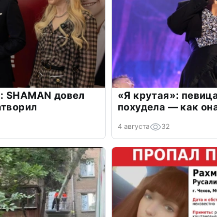
: SHAMAN довел
«Я крутая»: певиц
атворил
похудела — как он
4 августа
32