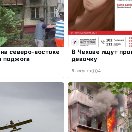
на северо-востоке
В Чехове ищут пр
я поджога
девочку
5 августа
4