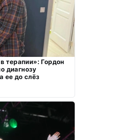
 в терапии»: Гордон
о диагнозу
а ее до слёз