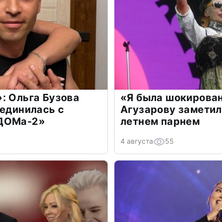
: Ольга Бузова
«Я была шокирова
оединилась с
Агузарову заметил
«ДОМа-2»
летнем парнем
4 августа
55