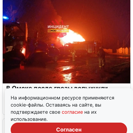
В Омске после грозы вспыхнули
дома: видео последствий
На информационном ресурсе применяются
cookie-файлы. Оставаясь на сайте, вы
2 августа
0
подтверждаете свое
согласие
на их
использование.
Очевидцы сообщили о черном дыме в
Согласен
Новосемейкино