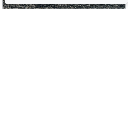
Сирены в Сочи: новая угроза БПЛА
6 августа
0