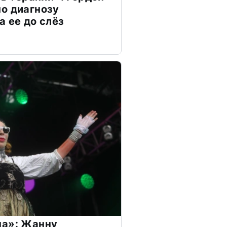
о диагнозу
а ее до слёз
на»: Жанну