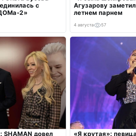
оединилась с
Агузарову заметил
«ДОМа-2»
летнем парнем
4 августа
57
: SHAMAN довел
«Я крутая»: певиц