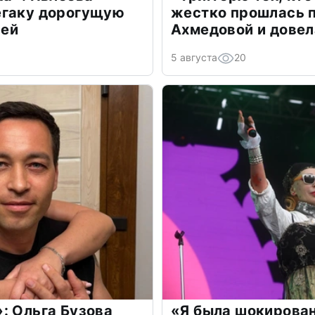
егаку дорогущую
жестко прошлась п
лей
Ахмедовой и довел
5 августа
20
: Ольга Бузова
«Я была шокирова