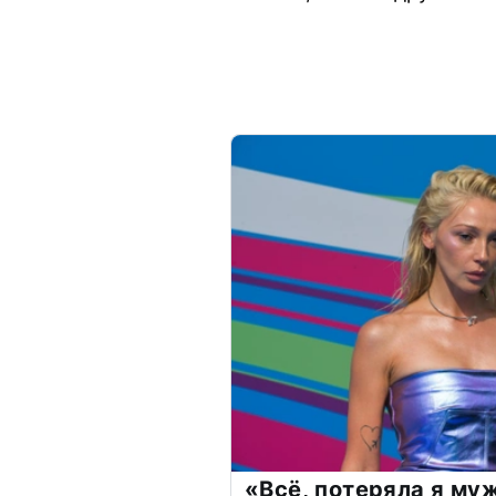
«Всё, потеряла я му