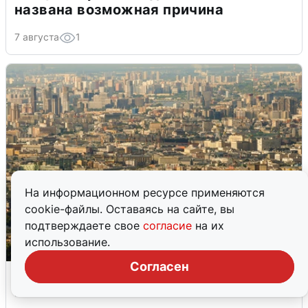
названа возможная причина
7 августа
1
На информационном ресурсе применяются
cookie-файлы. Оставаясь на сайте, вы
подтверждаете свое
согласие
на их
использование.
Согласен
В небе над Москвой и областью
раздался грохот