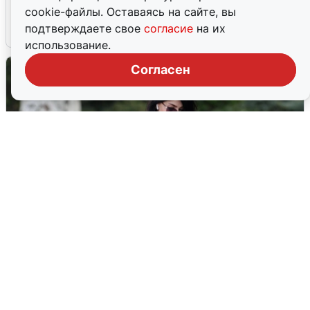
попадания и последствия
cookie-файлы. Оставаясь на сайте, вы
подтверждаете свое
согласие
на их
6 августа
0
использование.
Согласен
Волгоградцы остались без
мобильного интернета