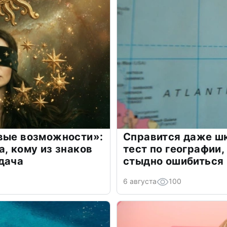
овые возможности»:
Справится даже шк
а, кому из знаков
тест по географии,
дача
стыдно ошибиться
6 августа
100