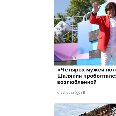
«Четырех мужей пот
Шаляпин проболтался
возлюбленной
6 августа
88