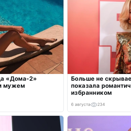
зда «Дома-2»
Больше не скрывае
м мужем
показала романти
избранником
6 августа
234