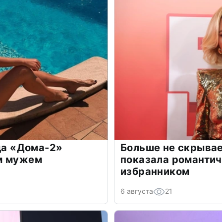
зда «Дома-2»
Больше не скрывае
м мужем
показала романти
избранником
6 августа
21