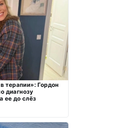
 в терапии»: Гордон
о диагнозу
а ее до слёз