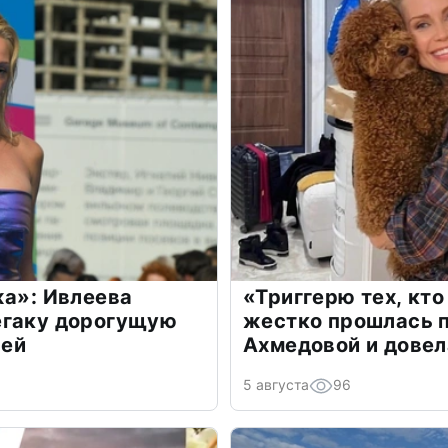
жа»: Ивлеева
«Триггерю тех, кто
егаку дорогущую
жестко прошлась п
лей
Ахмедовой и довел
5 августа
96