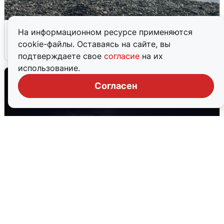
Сирены в Сочи: новая угроза БПЛА
На информационном ресурсе применяются
cookie-файлы. Оставаясь на сайте, вы
6 августа
0
подтверждаете свое
согласие
на их
использование.
Согласен
Взрывы в Воронеже после сигнала