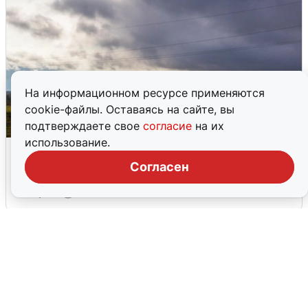
На информационном ресурсе применяются
cookie-файлы. Оставаясь на сайте, вы
подтверждаете свое
согласие
на их
использование.
Над ХМАО впервые сбили
беспилотники
Согласен
3 августа
0