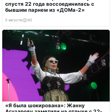
спустя 22 года воссоединилась с
бывшим парнем из «ДОМа-2»
5 августа
92
«Я была шокирована»: Жанну
Агузарову заметили на отдыхе с 22-