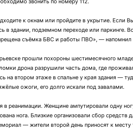
еобходимо звонить по номеру 112.
дходите к окнам или пройдите в укрытие. Если В
есь в здании, подземном переходе или паркинге. 
прещена съёмка БВС и работы ПВО», — напомнил
рьевске прошли похороны шестимесячного младен
ломки дрона разрушили часть дома, где проживал
сь на втором этаже в спальне у края здания — ту
яжёлые ожоги, его долго искали под завалами.
я в реанимации. Женщине ампутировали одну ногу
вана нога. Близкие организовали сбор средств д
мориал — жители второй день приносят к месту 