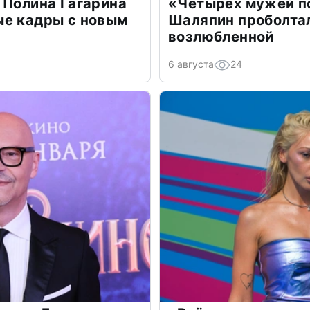
 Полина Гагарина
«Четырех мужей п
ые кадры с новым
Шаляпин проболтал
возлюбленной
6 августа
24