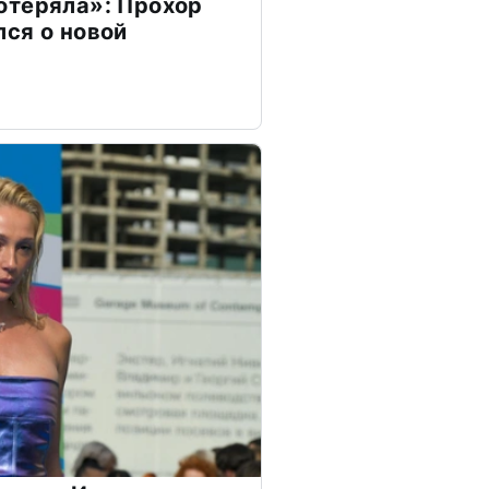
отеряла»: Прохор
ся о новой