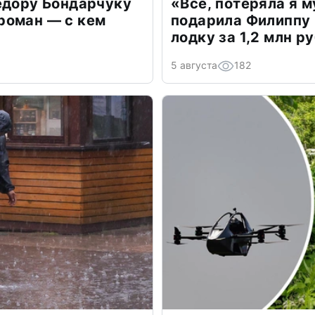
едору Бондарчуку
«Всё, потеряла я 
роман — с кем
подарила Филиппу
лодку за 1,2 млн р
5 августа
182