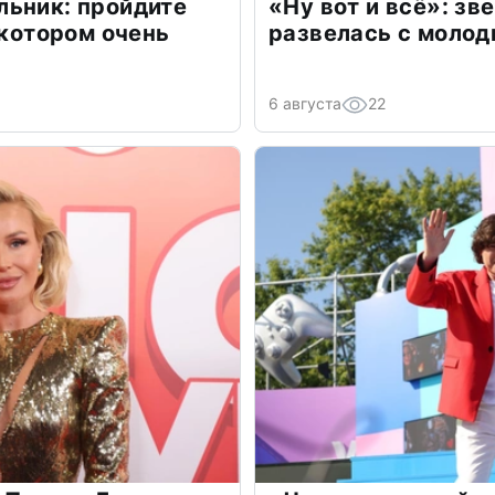
льник: пройдите
«Ну вот и всё»: з
 котором очень
развелась с моло
6 августа
22