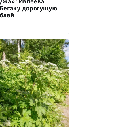
мужа»: Ивлеева
 Бегаку дорогущую
ублей