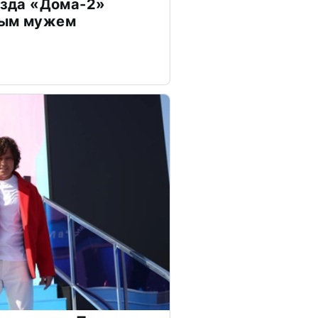
везда «Дома-2»
дым мужем