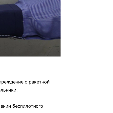
преждение о ракетной
ельники.
жении беспилотного