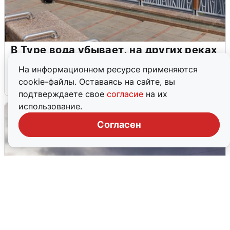
В Туре вода убывает, на других реках
области прибывает
На информационном ресурсе применяются
cookie-файлы. Оставаясь на сайте, вы
4 августа
0
подтверждаете свое
согласие
на их
использование.
Согласен