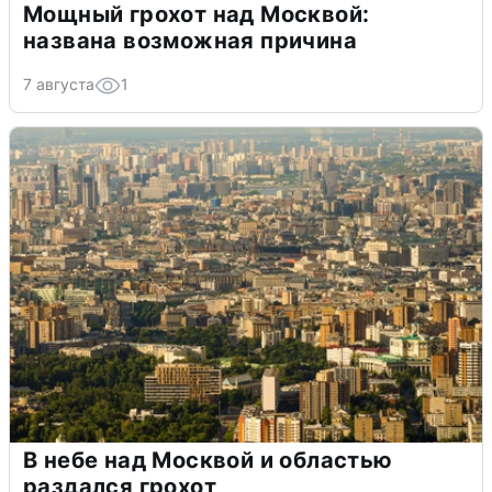
Мощный грохот над Москвой:
названа возможная причина
7 августа
1
В небе над Москвой и областью
раздался грохот