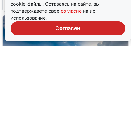
cookie-файлы. Оставаясь на сайте, вы
7 августа
0
подтверждаете свое
согласие
на их
использование.
Согласен
МЧС ответило на сообщения о
грохоте в Москве
7 августа
0