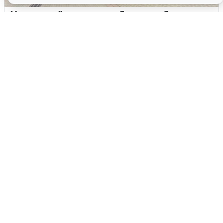
У соседей пожар и сбои: что было при
режиме БПЛА в Прикамье
5 августа
0
Жители и туристы Сочи рассказали