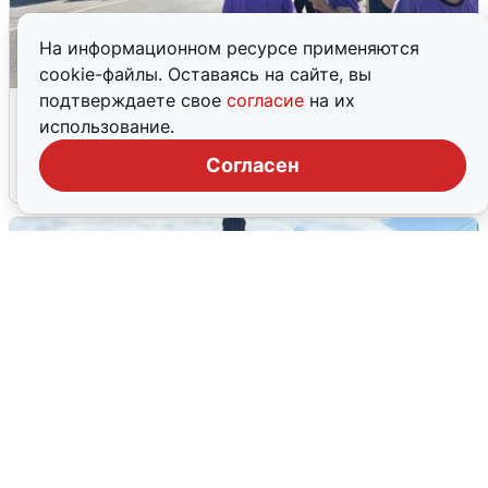
На информационном ресурсе применяются
cookie-файлы. Оставаясь на сайте, вы
подтверждаете свое
согласие
на их
Склад Wildberries в Екатеринбурге
использование.
эвакуировали из-за БПЛА
Согласен
5 августа
0