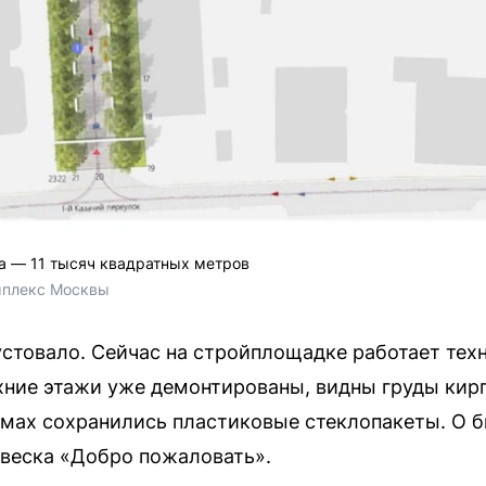
а — 11 тысяч квадратных метров
мплекс Москвы 
устовало. Сейчас на стройплощадке работает тех
хние этажи уже демонтированы, видны груды кирп
емах сохранились пластиковые стеклопакеты. О 
веска «Добро пожаловать».