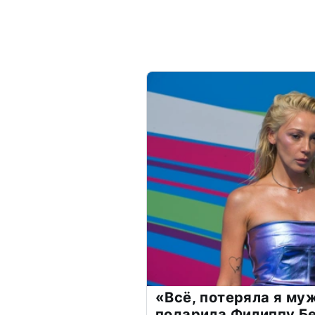
«Всё, потеряла я му
подарила Филиппу Б