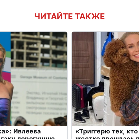
ЧИТАЙТЕ ТАКЖЕ
жа»: Ивлеева
«Триггерю тех, кто
егаку дорогущую
жестко прошлась п