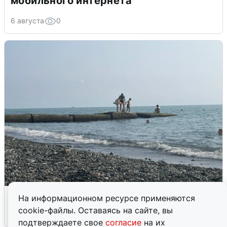
мобильного интернета
6 августа
0
Сирены в Сочи: новая угроза БПЛА
На информационном ресурсе применяются
cookie-файлы. Оставаясь на сайте, вы
6 августа
0
подтверждаете свое
согласие
на их