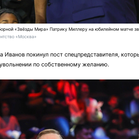
борной «Звёзды Мира» Патрику Миллеру на юбилейном матче зв
ентство «Москва»
да Иванов покинул пост спецпредставителя, котор
б увольнении по собственному желанию.