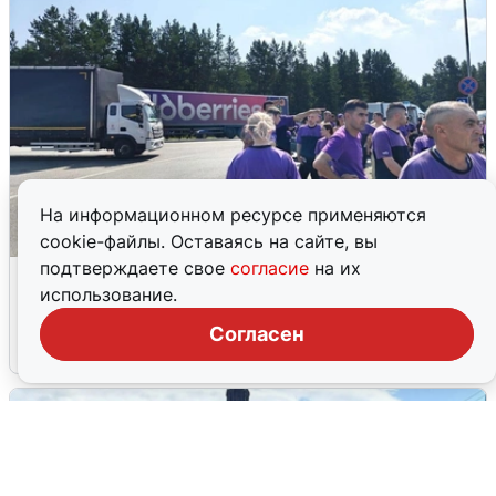
На информационном ресурсе применяются
cookie-файлы. Оставаясь на сайте, вы
подтверждаете свое
согласие
на их
Склад Wildberries в Екатеринбурге
использование.
эвакуировали из-за БПЛА
Согласен
5 августа
0