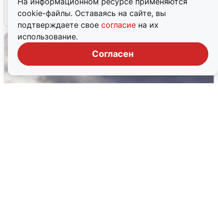
На информационном ресурсе применяются
cookie-файлы. Оставаясь на сайте, вы
4 августа
0
подтверждаете свое
согласие
на их
использование.
Согласен
Над ХМАО впервые сбили
беспилотники
3 августа
0