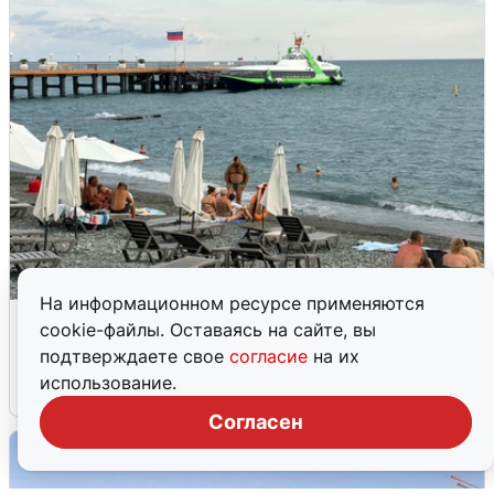
На информационном ресурсе применяются
Жители и туристы Сочи рассказали
cookie-файлы. Оставаясь на сайте, вы
об атаке БПЛА 5 августа
подтверждаете свое
согласие
на их
использование.
5 августа
0
Согласен