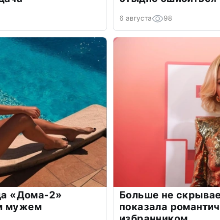
6 августа
98
зда «Дома-2»
Больше не скрывае
м мужем
показала романти
избранником