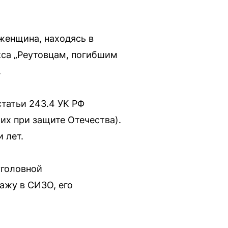
женщина, находясь в
кса „Реутовцам, погибшим
.
статьи 243.4 УК РФ
х при защите Отечества).
 лет.
уголовной
ажу в СИЗО, его