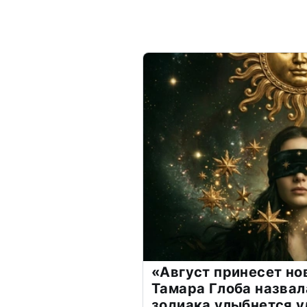
«Август принесет н
Тамара Глоба назвал
зодиака улыбнется у