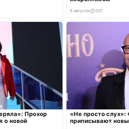
6 августа
231
еряла»: Прохор
«Не просто слух»:
 о новой
приписывают новы