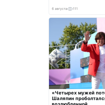
6 августа
111
«Четырех мужей пот
Шаляпин проболтался
возлюбленной