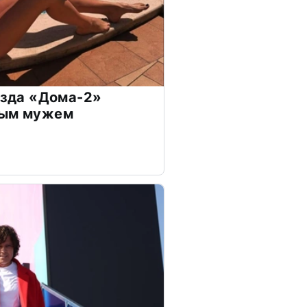
везда «Дома-2»
дым мужем