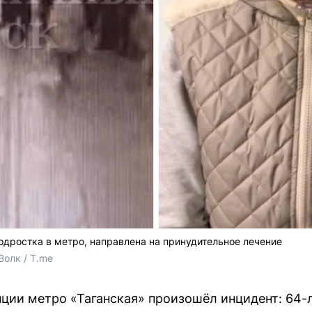
дростка в метро, направлена на принудительное лечение
Волк / T.me
анции метро «Таганская» произошёл инцидент: 64