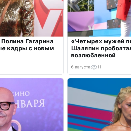
 Полина Гагарина
«Четырех мужей п
ые кадры с новым
Шаляпин проболтал
возлюбленной
6 августа
11