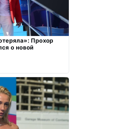
отеряла»: Прохор
ся о новой