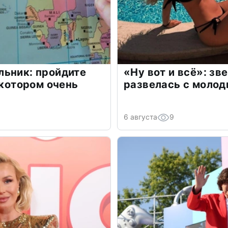
льник: пройдите
«Ну вот и всё»: з
 котором очень
развелась с моло
6 августа
9