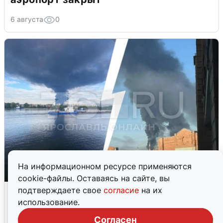
6 августа
0
На информационном ресурсе применяются
cookie-файлы. Оставаясь на сайте, вы
Ночная атака БПЛА на Ярославль:
подтверждаете свое
согласие
на их
попадания и последствия
использование.
Согласен
6 августа
0