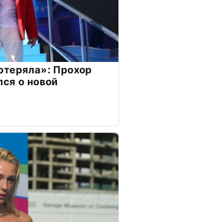
отеряла»: Прохор
ся о новой