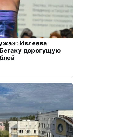
мужа»: Ивлеева
 Бегаку дорогущую
ублей