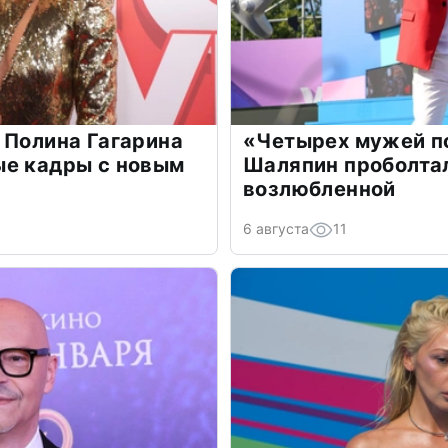
 Полина Гагарина
«Четырех мужей п
ые кадры с новым
Шаляпин проболтал
возлюбленной
6 августа
11