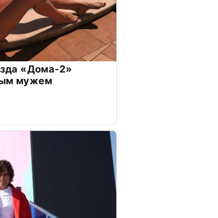
везда «Дома-2»
дым мужем