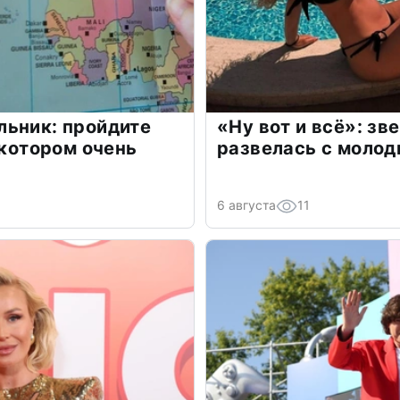
льник: пройдите
«Ну вот и всё»: з
 котором очень
развелась с моло
6 августа
11