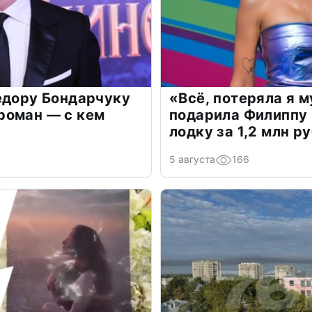
едору Бондарчуку
«Всё, потеряла я 
роман — с кем
подарила Филиппу
лодку за 1,2 млн р
5 августа
166