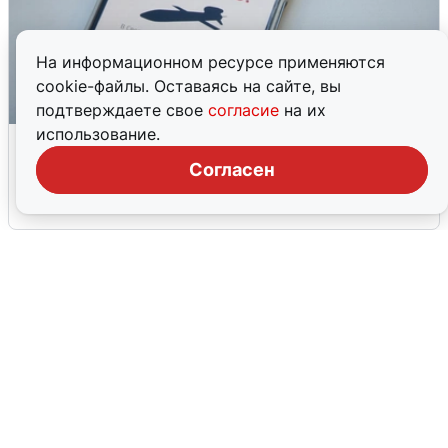
На информационном ресурсе применяются
cookie-файлы. Оставаясь на сайте, вы
подтверждаете свое
согласие
на их
использование.
Ракетная опасность в Свердловской
области: что известно
Согласен
6 августа
0