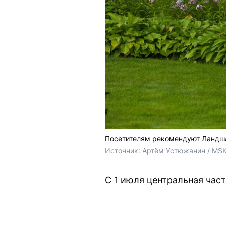
Посетителям рекомендуют Ландша
Источник: 
Артём Устюжанин / MSK
С 1 июля центральная час