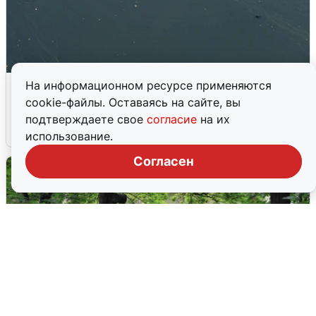
Пьяная драка в пруду: москвич едва
На информационном ресурсе применяются
не утонул
cookie-файлы. Оставаясь на сайте, вы
подтверждаете свое
согласие
на их
7 августа
2
использование.
Согласен