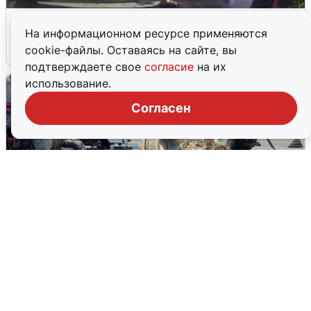
Черкас избил ветерана СВО в Ревде
На информационном ресурсе применяются
9 августа
0
cookie-файлы. Оставаясь на сайте, вы
подтверждаете свое
согласие
на их
использование.
Согласен
РВК-Воронеж показал ход работ,
оставивших без воды половину