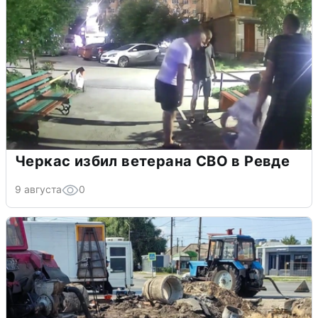
Черкас избил ветерана СВО в Ревде
9 августа
0